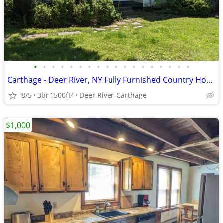
•
•
•
•
•
•
•
•
•
•
•
•
•
•
•
•
•
•
Carthage - Deer River, NY Fully Furnished Country Home
8/5
3br
1500ft
Deer River-Carthage
2
$1,000