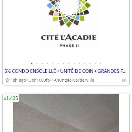
•
•
•
•
•
•
•
•
•
•
•
•
•
•
5½ CONDO ENSOLEILLÉ • UNITÉ DE COIN • GRANDES FENETRES • BELLES VUES
8h ago
3br
1000ft
Ahuntsic-Cartierville
2
$1,425