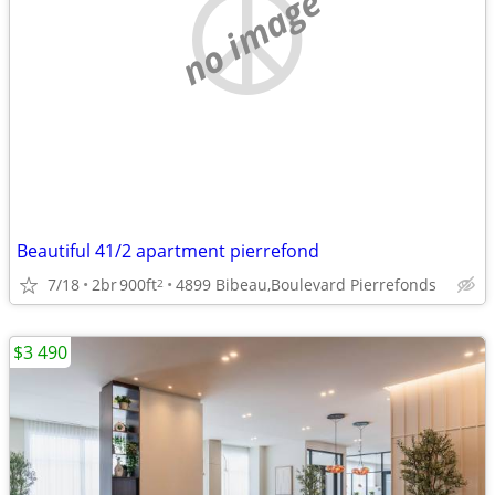
no image
Beautiful 41/2 apartment pierrefond
7/18
2br
900ft
4899 Bibeau,Boulevard Pierrefonds
2
$3 490