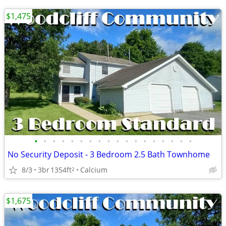
$1,475
•
•
•
•
•
•
•
•
•
•
•
•
•
•
•
•
•
•
No Security Deposit - 3 Bedroom 2.5 Bath Townhome
8/3
3br
1354ft
Calcium
2
$1,675