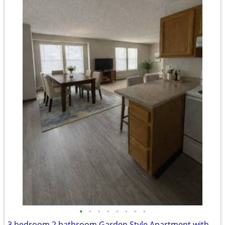
•
•
•
•
•
•
•
•
3 bedroom 2 bathroom Garden Style Apartment with Garage