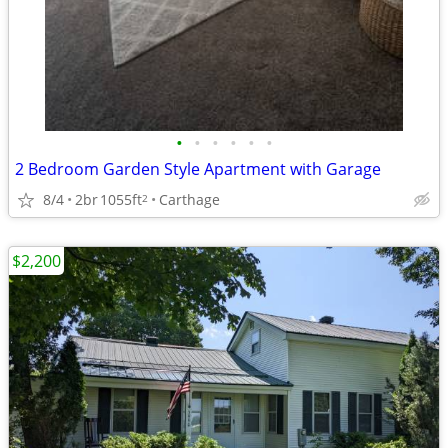
•
•
•
•
•
•
2 Bedroom Garden Style Apartment with Garage
8/4
2br
1055ft
Carthage
2
$2,200