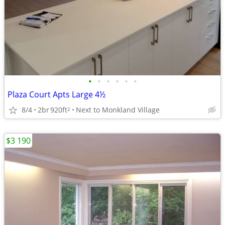
•
•
•
•
•
•
Plaza Court Apts Large 4½
8/4
2br
920ft
Next to Monkland Village
2
$3 190