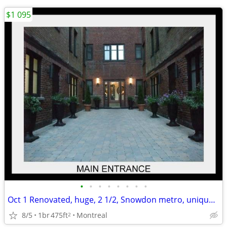
$1 095
•
•
•
•
•
•
•
•
Oct 1 Renovated, huge, 2 1/2, Snowdon metro, unique -heat & hydro incl
8/5
1br
475ft
Montreal
2