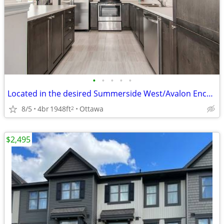
•
•
•
•
•
Located in the desired Summerside West/Avalon Encore Community, this stylish, ne
8/5
4br
1948ft
Ottawa
2
$2,495