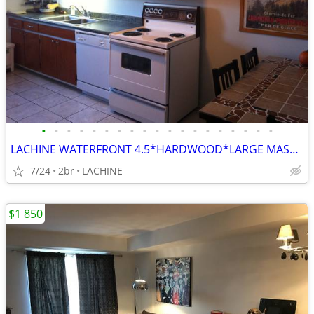
•
•
•
•
•
•
•
•
•
•
•
•
•
•
•
•
•
•
•
LACHINE WATERFRONT 4.5*HARDWOOD*LARGE MASTER BDR*QUIET BLDG
7/24
2br
LACHINE
$1 850