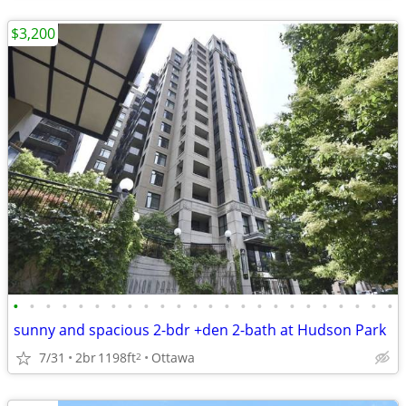
$3,200
•
•
•
•
•
•
•
•
•
•
•
•
•
•
•
•
•
•
•
•
•
•
•
•
sunny and spacious 2-bdr +den 2-bath at Hudson Park
7/31
2br
1198ft
Ottawa
2