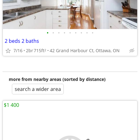
•
•
•
•
•
•
•
•
•
2 beds 2 baths
7/16
2br
715ft
42 Grand Harbour Ct, Ottawa, ON
2
more from nearby areas (sorted by distance)
search a wider area
$1 400