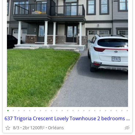
•
•
•
•
•
•
•
•
•
•
•
•
•
•
•
•
•
•
•
•
•
•
•
637 Trigoria Crescent Lovely Townhouse 2 bedrooms Available August 1st
8/3
2br
1200ft
Orléans
2