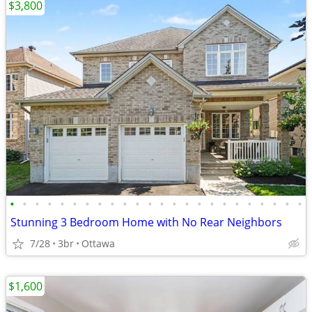
$3,800
•
•
•
•
•
•
•
•
•
•
•
•
•
•
•
•
•
•
•
•
•
•
•
•
Stunning 3 Bedroom Home with No Rear Neighbors
7/28
3br
Ottawa
$1,600