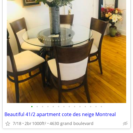
•
•
•
•
•
•
•
•
•
•
•
•
•
•
Beautiful 41/2 apartment cote des neige Montreal
7/18
2br
1000ft
4630 grand boulevard
2