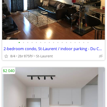
•
•
•
•
•
•
•
•
•
•
•
•
•
•
•
•
•
2-bedroom condo, St-Laurent / indoor parking - Du College metro
8/4
2br
875ft
St-Laurent
2
$2 040