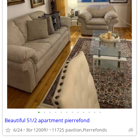
•
•
•
•
•
•
•
•
•
•
•
•
Beautiful 51/2 apartment pierrefond
6/24
3br
1200ft
11725 pavilion,Pierrefonds
2