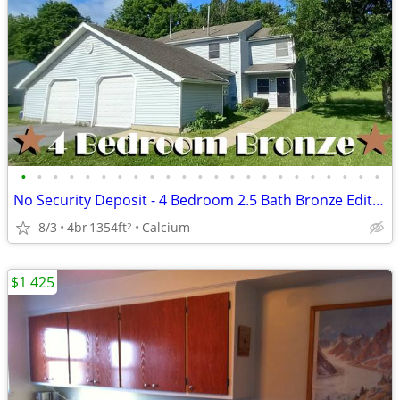
•
•
•
•
•
•
•
•
•
•
•
•
•
•
•
•
•
•
•
•
•
•
•
No Security Deposit - 4 Bedroom 2.5 Bath Bronze Edition Townhome
8/3
4br
1354ft
Calcium
2
$1 425