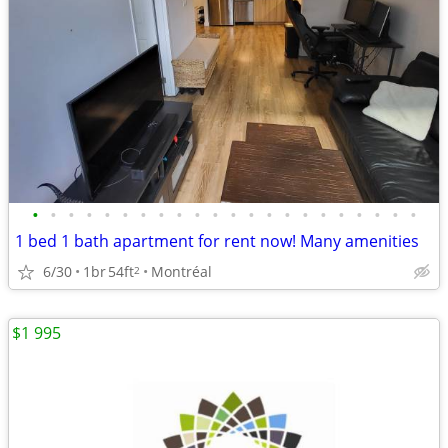
•
•
•
•
•
•
•
•
•
•
•
•
•
•
•
•
•
•
•
•
•
•
1 bed 1 bath apartment for rent now! Many amenities
6/30
1br
54ft
Montréal
2
$1 995