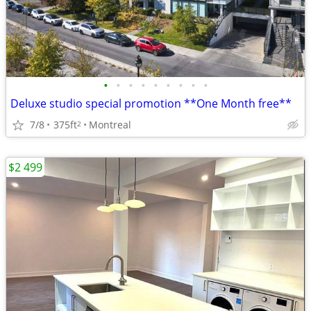
•
•
•
•
•
•
•
•
•
Deluxe studio special promotion **One Month free**
7/8
375ft
Montreal
2
$2 499