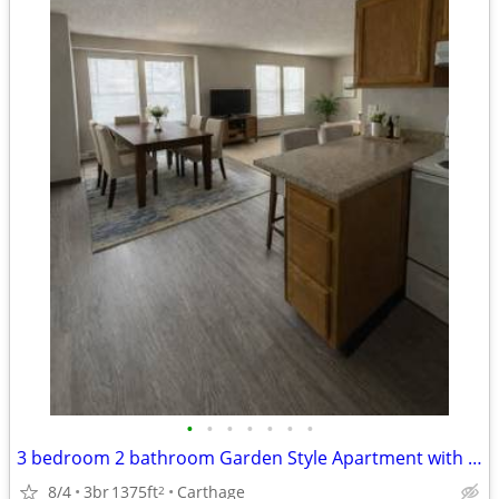
•
•
•
•
•
•
•
3 bedroom 2 bathroom Garden Style Apartment with Garage
8/4
3br
1375ft
Carthage
2