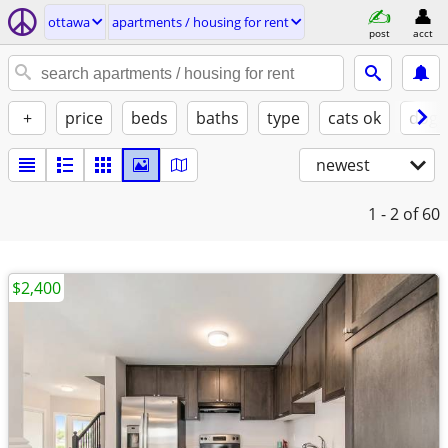
ottawa
apartments / housing for rent
post
acct
+
price
beds
baths
type
cats ok
dogs
newest
1 - 2
of 60
$2,400