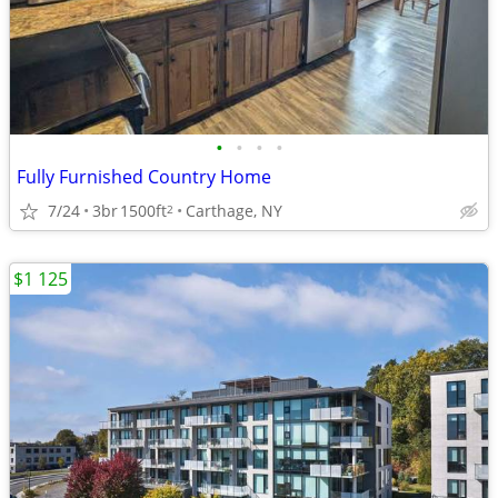
•
•
•
•
Fully Furnished Country Home
7/24
3br
1500ft
Carthage, NY
2
$1 125