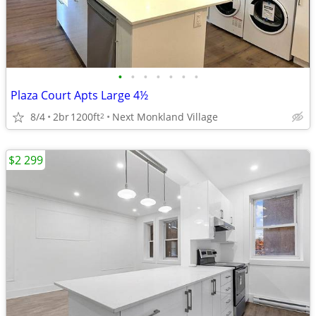
•
•
•
•
•
•
•
Plaza Court Apts Large 4½
8/4
2br
1200ft
Next Monkland Village
2
$2 299