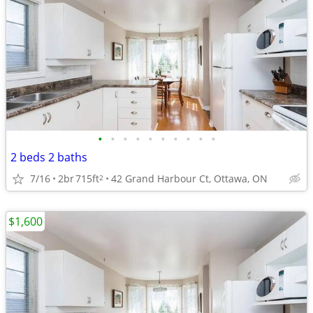
•
•
•
•
•
•
•
•
•
•
2 beds 2 baths
7/16
2br
715ft
42 Grand Harbour Ct, Ottawa, ON
2
$1,600