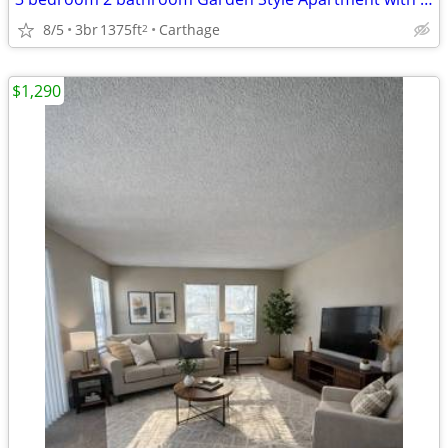
8/5
3br
1375ft
Carthage
2
$1,290