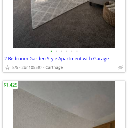
•
•
•
•
•
•
2 Bedroom Garden Style Apartment with Garage
8/5
2br
1055ft
Carthage
2
$1,425