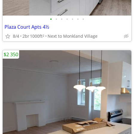
•
•
•
•
•
•
•
Plaza Court Apts 4½
8/4
2br
1000ft
Next to Monkland Village
2
$2 350