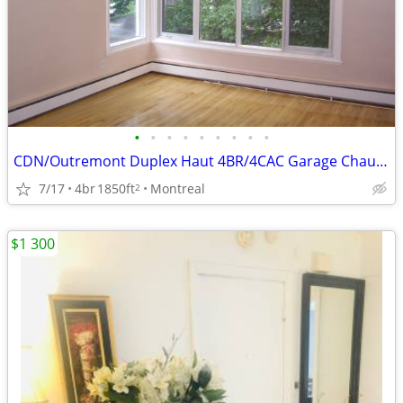
•
•
•
•
•
•
•
•
•
CDN/Outremont Duplex Haut 4BR/4CAC Garage Chauffage Eau chaude Inclu
7/17
4br
1850ft
Montreal
2
$1 300